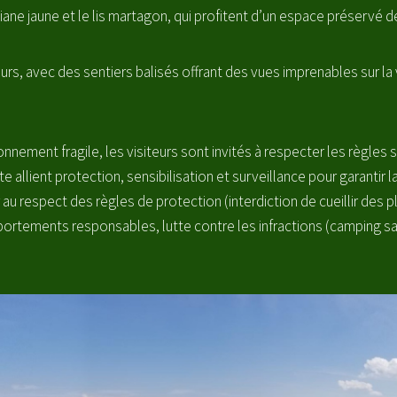
e jaune et le lis martagon, qui profitent d’un espace préservé d
eurs, avec des sentiers balisés offrant des vues imprenables sur la
nement fragile, les visiteurs sont invités à respecter les règles st
allient protection, sensibilisation et surveillance pour garantir l
r au respect des règles de protection (interdiction de cueillir des p
mportements responsables, lutte contre les infractions (camping s