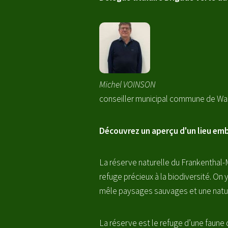
Michel VOINSON
conseiller municipal commune de W
Découvrez un aperçu d'un lieu emb
La réserve naturelle du Frankenthal-M
refuge précieux à la biodiversité. On 
mêle paysages sauvages et une natur
La réserve est le refuge d’une faune 