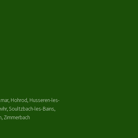
olmar, Hohrod, Husseren-les-
ihr, Soultzbach-les-Bains,
im, Zimmerbach