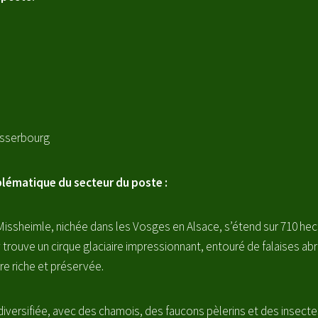
asserbourg
lématique du secteur du poste :
issheimle, nichée dans les Vosges en Alsace, s’étend sur 710 hect
y trouve un cirque glaciaire impressionnant, entouré de falaises abru
e riche et préservée.
diversifiée, avec des chamois, des faucons pèlerins et des insecte