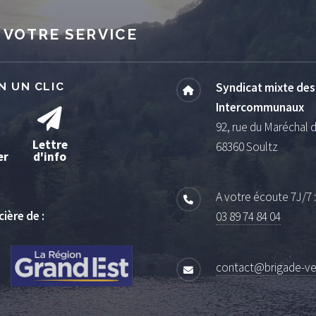
 VOTRE SERVICE
N UN CLIC
Syndicat mixte de
Intercommunaux
92, rue du Maréchal 
Lettre
68360 Soultz
er
d'info
A votre écoute 7J/7 
ière de :
03 89 74 84 04
contact@brigade-ver