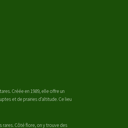
ares. Créée en 1989, elle offre un
ptes et de prairies d’altitude. Ce lieu
s rares. Côté flore, on y trouve des