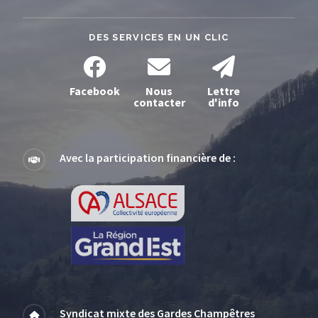
DES SERVICES EN UN CLIC
Facebook
Nous
Lettre
contacter
d'info
Avec la participation financière de :
Syndicat mixte des Gardes Champêtres