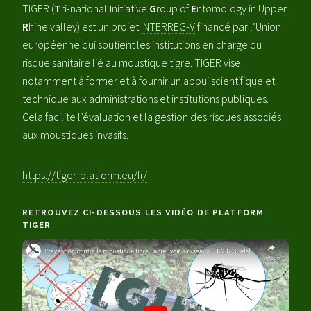
TIGER (
T
ri-national
I
nitiative
G
roup of
E
ntomology in Upper
R
hine valley) est un projet
INTERREG-V
financé par l’Union
européenne qui soutient les institutions en charge du
risque sanitaire lié au moustique tigre. TIGER vise
notamment à former et à fournir un appui scientifique et
technique aux administrations et institutions publiques.
Cela facilite l’évaluation et la gestion des risques associés
aux moustiques invasifs.
https://tiger-platform.eu/fr/
RETROUVEZ CI-DESSOUS LES VIDÉO DE
PLATFORM
TIGER